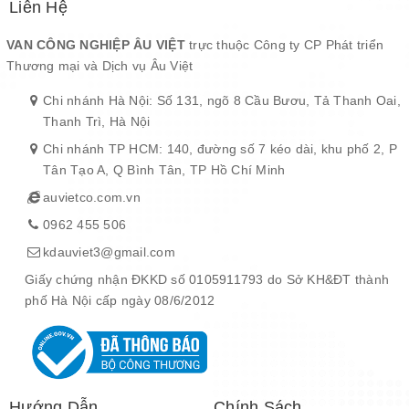
Liên Hệ
VAN CÔNG NGHIỆP ÂU VIỆT
trực thuộc Công ty CP Phát triển
Thương mại và Dịch vụ Âu Việt
Chi nhánh Hà Nội: Số 131, ngõ 8 Cầu Bươu, Tả Thanh Oai,
Thanh Trì, Hà Nội
Chi nhánh TP HCM: 140, đường số 7 kéo dài, khu phố 2, P
Tân Tạo A, Q Bình Tân, TP Hồ Chí Minh
auvietco.com.vn
0962 455 506
kdauviet3@gmail.com
Giấy chứng nhận ĐKKD số 0105911793 do Sở KH&ĐT thành
phố Hà Nội cấp ngày 08/6/2012
Hướng Dẫn
Chính Sách