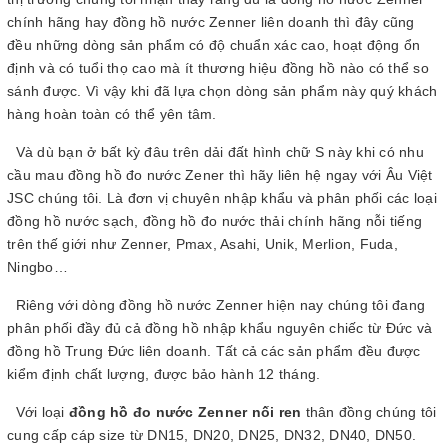
chính hãng hay đồng hồ nước Zenner liên doanh thì đây cũng
đều những dòng sản phẩm có độ chuẩn xác cao, hoạt động ổn
định và có tuổi thọ cao mà ít thương hiệu đồng hồ nào có thể so
sánh được. Vì vậy khi đã lựa chọn dòng sản phẩm này quý khách
hàng hoàn toàn có thể yên tâm.
Và dù bạn ở bất kỳ đâu trên dải đất hình chữ S này khi có nhu
cầu mau đồng hồ đo nước Zener thì hãy liên hệ ngay với Âu Việt
JSC chúng tôi. Là đơn vị chuyên nhập khẩu và phân phối các loại
đồng hồ nước sạch, đồng hồ đo nước thải chính hãng nỗi tiếng
trên thế giới như Zenner, Pmax, Asahi, Unik, Merlion, Fuda,
Ningbo…
Riêng với dòng đồng hồ nước Zenner hiện nay chúng tôi đang
phân phối đầy đủ cả đồng hồ nhập khẩu nguyên chiếc từ Đức và
đồng hồ Trung Đức liên doanh. Tất cả các sản phẩm đều được
kiểm định chất lượng, được bảo hành 12 tháng.
Với loại
đồng hồ đo nước Zenner nối ren
thân đồng chúng tôi
cung cấp cáp size từ DN15, DN20, DN25, DN32, DN40, DN50.