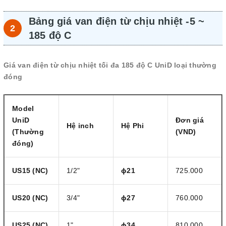
Bảng giá van điện từ chịu nhiệt -5 ~
185 độ C
Giá van điện từ chịu nhiệt tối đa 185 độ C UniD loại thường
đóng
Model
UniD
Đơn giá
Hệ inch
Hệ Phi
(Thường
(VND)
đóng)
US15
(NC)
1/2"
ɸ21
725.000
US20
(NC)
3/4"
ɸ27
760.000
US25
(NC)
1"
ɸ34
810.000