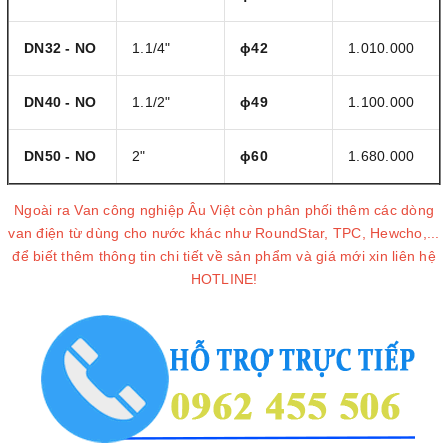
DN32 -
NO
1.1/4"
ɸ42
1.010.000
DN40 -
NO
1.1/2"
ɸ49
1.100.000
DN50 -
NO
2"
ɸ60
1.680.000
Ngoài ra Van công nghiệp Âu Việt còn phân phối thêm các dòng
van điện từ dùng cho nước khác như RoundStar, TPC, Hewcho,...
để biết thêm thông tin chi tiết về sản phẩm và giá mới xin liên hệ
HOTLINE!