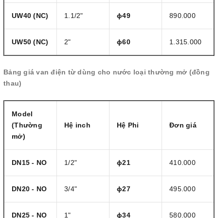
UW40
(NC)
1.1/2"
ɸ49
890.000
UW50
(NC)
2"
ɸ60
1.315.000
Bảng giá van điện từ dùng cho nước loại thường mở (đồng
thau)
Model
(Thường
Hệ inch
Hệ Phi
Đơn giá
mở)
DN15 -
NO
1/2"
ɸ21
410.000
DN20 -
NO
3/4"
ɸ27
495.000
DN25 -
NO
1"
ɸ34
580.000