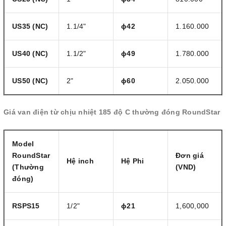
US35
(NC)
1.1/4"
ɸ42
1.160.000
US40
(NC)
1.1/2"
ɸ49
1.780.000
US50
(NC)
2"
ɸ60
2.050.000
Giá van điện từ chịu nhiệt 185 độ C thường đóng RoundStar
Model
RoundStar
Đơn giá
Hệ inch
Hệ Phi
(Thường
(VND)
đóng)
RSPS15
1/2"
ɸ21
1,600,000