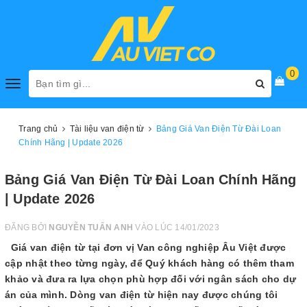
0
Toggle
navigation
Trang chủ
Tài liệu van điện từ
Bảng Giá Van Điện Từ Đài Loan
Chính Hãng | Update 2026
Bảng Giá Van Điện Từ Đài Loan Chính Hãng
| Update 2026
ĐĂNG BỞI
NGUYỄN TUẤN ANH
VÀO LÚC 14/01/2023
Giá van điện từ tại đơn vị Van công nghiệp Âu Việt được
cập nhật theo từng ngày, để Quý khách hàng có thêm tham
khảo và đưa ra lựa chọn phù hợp đối với ngân sách cho dự
án của mình. Dòng van điện từ hiện nay được chúng tôi