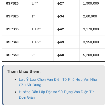
RSPS20
3/4"
ɸ27
1,900,000
RSPS25
1"
ɸ34
2,60,000
RSPS35
1.1/4"
ɸ42
3,170,000
RSPS40
1.1/2"
ɸ49
3,950,000
RSPS50
2"
ɸ60
5,208,000
Tham khảo thêm:
Lưu Ý Lựa Chọn Van Điện Từ Phù Hợp Với Nhu
Cầu Sử Dụng
Hướng Dẫn Lắp Đặt Và Sử Dụng Van Điện Từ
Đơn Giản