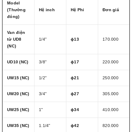
Model
(Thường
Hệ inch
Hệ Phi
Đơn giá
đóng)
Van điện
từ
UD8
1/4"
ɸ13
170.000
(NC)
UD10 (NC)
3/8"
ɸ17
220.000
UW15
(NC)
1/2"
ɸ21
250.000
UW20
(NC)
3/4"
ɸ27
305.000
UW25
(NC)
1"
ɸ34
410.000
UW35
(NC)
1.1/4"
ɸ42
820.000