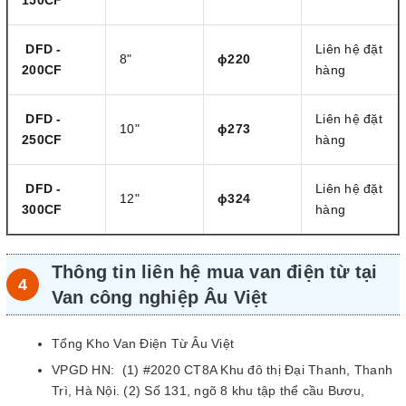
150CF
DFD -
Liên hệ đặt
8"
ɸ220
200CF
hàng
DFD -
Liên hệ đặt
10"
ɸ273
250CF
hàng
DFD -
Liên hệ đặt
12"
ɸ324
300CF
hàng
Thông tin liên hệ mua van điện từ tại
Van công nghiệp Âu Việt
Tổng Kho Van Điện Từ Âu Việt
VPGD HN: (1) #2020 CT8A Khu đô thị Đại Thanh, Thanh
Trì, Hà Nội. (2) Số 131, ngõ 8 khu tập thể cầu Bươu,