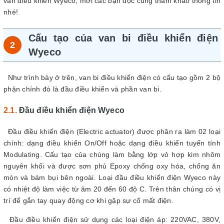
van điều khiển Wyeco, mời các bạn đọc cùng tham khảo thông tin
nhé!
Cấu tạo của van bi điều khiển điện
Wyeco
Như trình bày ở trên, van bi điều khiển điện có cấu tạo gồm 2 bộ
phận chính đó là đầu điều khiển và phần van bi.
Đầu điều khiển điện Wyeco
Đầu điều khiển điện (Electric actuator) được phân ra làm 02 loại
chính: dạng điều khiển On/Off hoặc dạng điều khiển tuyến tính
Modulating. Cấu tạo của chúng làm bằng lớp vỏ hợp kim nhôm
nguyên khối và được sơn phủ Epoxy chống oxy hóa, chống ăn
mòn và bám bụi bên ngoài. Loại đầu điều khiển điện Wyeco này
có nhiệt độ làm việc từ âm 20 đến 60 độ C. Trên thân chúng có vị
trí để gắn tay quay động cơ khi gặp sự cố mất điện.
Đầu điều khiển điện sử dụng các loại điện áp: 220VAC, 380V,