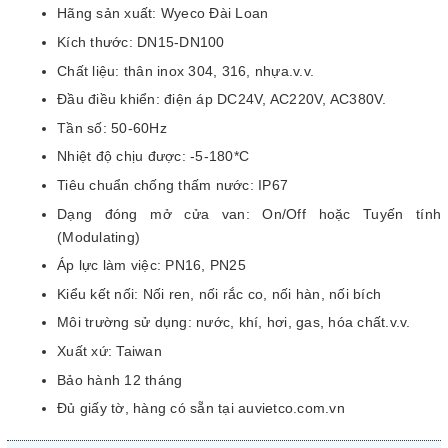
Hãng sản xuất: Wyeco Đài Loan
Kích thước: DN15-DN100
Chất liệu: thân inox 304, 316, nhựa.v.v.
Đầu điều khiển: điện áp DC24V, AC220V, AC380V.
Tần số: 50-60Hz
Nhiệt độ chịu được: -5-180*C
Tiêu chuẩn chống thấm nước: IP67
Dạng đóng mở cửa van: On/Off hoặc Tuyến tính
(Modulating)
Áp lực làm việc: PN16, PN25
Kiểu kết nối: Nối ren, nối rắc co, nối hàn, nối bích
Môi trường sử dụng: nước, khí, hơi, gas, hóa chất.v.v.
Xuất xứ: Taiwan
Bảo hành 12 tháng
Đủ giấy tờ, hàng có sẵn tại auvietco.com.vn