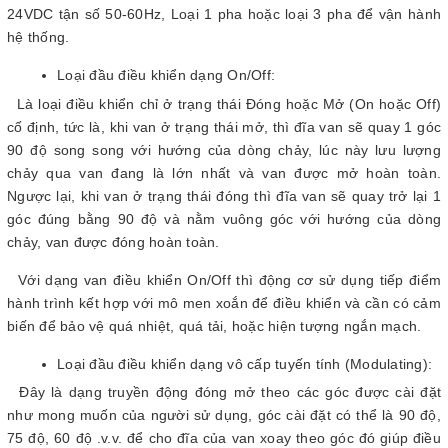
24VDC tận số 50-60Hz, Loại 1 pha hoặc loại 3 pha để vận hành
hệ thống.
Loại đầu điều khiển dạng On/Off:
Là loại điều khiển chỉ ở trạng thái Đóng hoặc Mở (On hoặc Off)
cố định, tức là, khi van ở trạng thái mở, thì đĩa van sẽ quay 1 góc
90 độ song song với hướng của dòng chảy, lúc này lưu lượng
chảy qua van đang là lớn nhất và van được mở hoàn toàn.
Ngược lại, khi van ở trạng thái đóng thì đĩa van sẽ quay trở lại 1
góc đúng bằng 90 độ và nằm vuông góc với hướng của dòng
chảy, van được đóng hoàn toàn.
Với dạng van điều khiển On/Off thì động cơ sử dụng tiếp điểm
hành trình kết hợp với mô men xoắn để điều khiển và cần có cảm
biến để bảo vệ quá nhiệt, quá tải, hoặc hiện tượng ngắn mạch.
Loại đầu điều khiển dạng vô cấp tuyến tính (Modulating):
Đây là dạng truyền động đóng mở theo các góc được cài đặt
như mong muốn của người sử dụng, góc cài đặt có thể là 90 độ,
75 độ, 60 độ .v.v. để cho đĩa của van xoay theo góc đó giúp điều