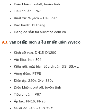
Điều khiển: on/off, tuyến tính
Tiêu chuẩn: IP67
Xuất xứ: Wyeco – Đài Loan
Bảo hành: 12 tháng
Hàng có sẵn tại auvietco.com.vn
Van bi lắp bích điều khiển điện Wyeco
Kích cỡ van: DN15-DN200
Vật liệu: inox 304
Kiểu nối: mặt bích tiêu chuẩn JIS, BS.v.v.
Vòng đệm: PTFE
Điện áp: 220v, 24v, 380v
Điều khiển: on/ off, tuyến tính
Tiêu chuẩn: IP67
Áp lực: PN16, PN25
Nhiệt độ: -10 ~ 180 độ C