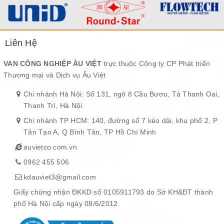
Liên Hệ
VAN CÔNG NGHIỆP ÂU VIỆT
trực thuộc Công ty CP Phát triển
Thương mại và Dịch vụ Âu Việt
Chi nhánh Hà Nội: Số 131, ngõ 8 Cầu Bươu, Tả Thanh Oai,
Thanh Trì, Hà Nội
Chi nhánh TP HCM: 140, đường số 7 kéo dài, khu phố 2, P
Tân Tạo A, Q Bình Tân, TP Hồ Chí Minh
auvietco.com.vn
0962 455 506
kdauviet3@gmail.com
Giấy chứng nhận ĐKKD số 0105911793 do Sở KH&ĐT thành
phố Hà Nội cấp ngày 08/6/2012