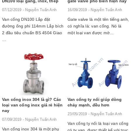
DN100 loại gang, inox, thép
gate valve phổ biến hiện nay
07/12/2019 - Nguyễn Tuấn Anh
16/09/2019 - Nguyễn Tuấn Anh
Van cổng DN100 Lắp đặt
Gate valve là một tên tiếng anh,
đường ống phi 114mm Lắp bích
có nghĩa là: van cổng. Nó là
2 đầu tiêu chuẩn BS 4504 Giao
một loại van được mở...
...
Van cổng inox 304 là gì? Các
Van cổng ty nổi giúp dòng
loại van cổng inox giá rẻ hiện
chảy mạnh, đều hơn
nay
23/05/2019 - Nguyễn Tuấn Anh
07/09/2019 - Nguyễn Tuấn Anh
Van cổng ty nổi là loại van cổng
Van cổng inox 304 là một phụ
có ty van, được thiết kế với trục