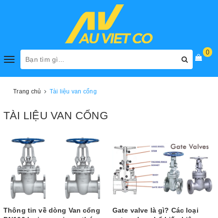
0
Toggle
navigation
Trang chủ
Tài liệu van cổng
TÀI LIỆU VAN CỔNG
Thông tin về dòng Van cổng
Gate valve là gì? Các loại