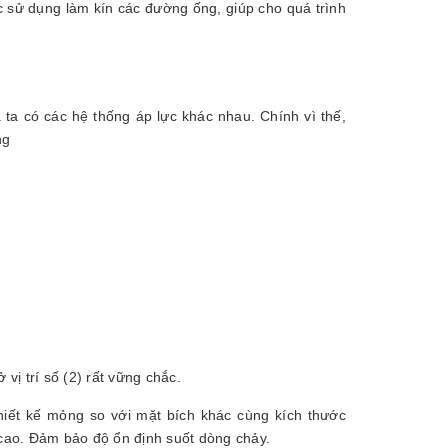
ợc sử dụng làm kín các đường ống, giúp cho quá trình
a có các hệ thống áp lực khác nhau. Chính vì thế,
ng
ị trí số (2) rất vững chắc.
ết kế mỏng so với mặt bích khác cùng kích thước
 cao. Đảm bảo độ ổn định suốt dòng chảy.