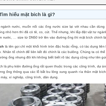
Tìm hiểu mặt bích là gì?
gành nước, muốn nối các ống nước size lại với nhau cần dùng đ
ng nhỏ hơn thì đã có tê, co, cút. Thế nhưng, khi lắp đặt vật tư ng
 nước, … size từ DN50 trở lên vào đường ống thì mặt bích chính là
ích
là tên gọi chỉ một khối hình tròn đặc hoặc rỗng, có tác dụng liê
. Nhân tố chính để liên kết đó chính là các bulông. Chúng ta có thể 
ường ống nhưng đôi khi không biết biết rõ tác dụng cũng như tên gọi
 là phụ kiện đường ống rất quen thuộc trong các công trình, dự án lắp
ờng ống thông qua các lỗ bắt bu lông xung quanh rìa thân mặt bíc
 máy, xí nghiệp, công trình, dân dụng.