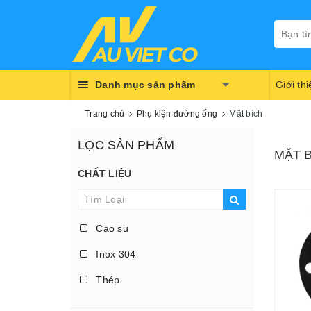
Danh mục sản phẩm
Giới th
Trang chủ
Phụ kiện đường ống
Mặt bích
LỌC SẢN PHẨM
MẶT B
CHẤT LIỆU
Cao su
Inox 304
Thép