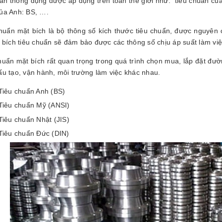
uẩn thông dụng được áp dụng trên toàn thế giới như: tiêu chuẩn của
ủa Anh: BS, ….
uẩn mặt bích là bộ thông số kích thước tiêu chuẩn, được nguyên 
i bích tiêu chuẩn sẽ đảm bảo được các thông số chịu áp suất làm việ
uẩn mặt bích rất quan trọng trong quá trình chọn mua, lắp đặt đườn
ấu tạo, vận hành, môi trường làm việc khác nhau.
Tiêu chuẩn Anh (BS)
Tiêu chuẩn Mỹ (ANSI)
Tiêu chuẩn Nhật (JIS)
Tiêu chuẩn Đức (DIN)