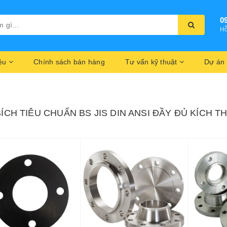
0
Hỗ
iệu
Chính sách bán hàng
Tư vấn kỹ thuật
Dự án
ÍCH TIÊU CHUẨN BS JIS DIN ANSI ĐẦY ĐỦ KÍCH T