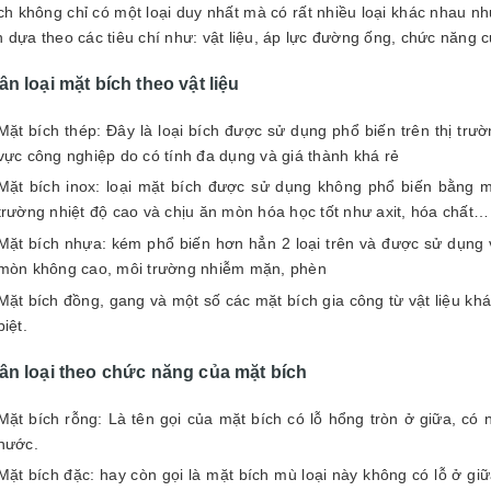
h không chỉ có một loại duy nhất mà có rất nhiều loại khác nhau n
h dựa theo các tiêu chí như: vật liệu, áp lực đường ống, chức năng 
n loại mặt bích theo vật liệu
Mặt bích thép: Đây là loại bích được sử dụng phổ biến trên thị trư
vực công nghiệp do có tính đa dụng và giá thành khá rẻ
Mặt bích inox: loại mặt bích được sử dụng không phổ biến bằng m
trường nhiệt độ cao và chịu ăn mòn hóa học tốt như axit, hóa chất…
Mặt bích nhựa: kém phổ biến hơn hẳn 2 loại trên và được sử dụng
mòn không cao, môi trường nhiễm mặn, phèn
Mặt bích đồng, gang và một số các mặt bích gia công từ vật liệu kh
biệt.
ân loại theo chức năng của mặt bích
Mặt bích rỗng: Là tên gọi của mặt bích có lỗ hổng tròn ở giữa, có
nước.
Mặt bích đặc: hay còn gọi là mặt bích mù loại này không có lỗ ở g