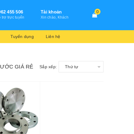
962 455 506
Tài khoản
0
 trợ trực tuyến
Xin chào, Khách
Tuyển dụng
Liên hệ
HƯỚC GIÁ RẺ
Sắp xếp:
Thứ tự