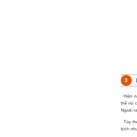
Hiện 
thể nó c
Ngoài ra
Tùy the
bích như