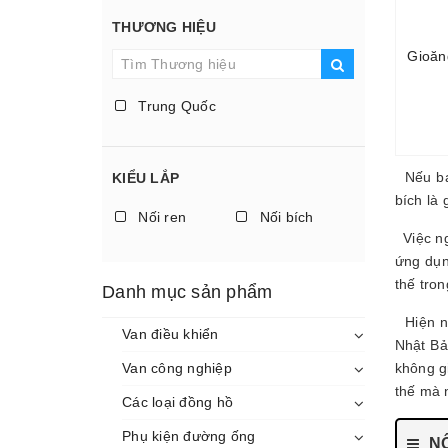
THƯƠNG HIỆU
Gioăn
Trung Quốc
Nếu bạ
KIỂU LẮP
bích là
Nối ren
Nối bích
Việc ng
ứng dụng
thế tro
Danh mục sản phẩm
Hiện na
Van điều khiển
Nhật Bả
Van công nghiệp
không gi
thế mà 
Các loại đồng hồ
Phụ kiện đường ống
NỘ