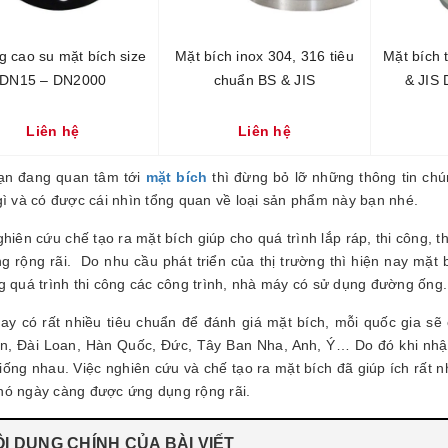
g cao su mặt bích size
Mặt bích inox 304, 316 tiêu
Mặt bích 
DN15 – DN2000
chuẩn BS & JIS
& JIS
Liên hệ
Liên hệ
n đang quan tâm tới
mặt bích
thì đừng bỏ lỡ những thông tin chú
 gì và có được cái nhìn tổng quan về loại sản phẩm này bạn nhé.
hiên cứu chế tạo ra mặt bích giúp cho quá trình lắp ráp, thi công, 
 rộng rãi. Do nhu cầu phát triển của thị trường thì hiện nay mặt bí
ng quá trình thi công các công trình, nhà máy có sử dụng đường ống.
y có rất nhiều tiêu chuẩn để đánh giá mặt bích, mỗi quốc gia sẽ 
n, Đài Loan, Hàn Quốc, Đức, Tây Ban Nha, Anh, Ý… Do đó khi nhập 
ống nhau. Việc nghiên cứu và chế tạo ra mặt bích đã giúp ích rất nhi
nó ngày càng được ứng dụng rộng rãi.
I DUNG CHÍNH CỦA BÀI VIẾT