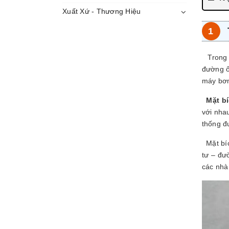
Xuất Xứ - Thương Hiệu
Trong n
đường ố
máy bơm
Mặt b
với nhau
thống đ
Mặt bích
tư – đư
các nhà