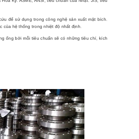
 Hoa Kỳ: ASME, ANSI, tiêu chuẩn của Nhật: JIS, tiêu
cứu để sử dụng trong công nghệ sản xuất mặt bích.
c của hệ thống trong nhiệt độ nhất định.
g ống bởi mỗi tiêu chuẩn sẽ có những tiêu chí, kích