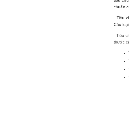
tiêu ch
chuẩn c
Tiêu ch
Các loạ
Tiêu ch
thước c