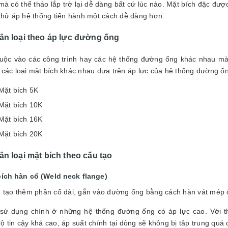
mà có thể tháo lắp trở lại dễ dàng bất cứ lúc nào. Mặt bích đặc đư
thử áp hệ thống tiến hành một cách dễ dàng hơn.
ân loại theo áp lực đường ống
ộc vào các công trình hay các hệ thống đường ống khác nhau mà t
 các loại mặt bích khác nhau dựa trên áp lực của hệ thống đường ố
Mặt bích 5K
Mặt bích 10K
Mặt bích 16K
Mặt bích 20K
ân loại mặt bích theo cấu tạo
bích hàn cổ (Weld neck flange)
tạo thêm phần cổ dài, gắn vào đường ống bằng cách hàn vát mép ở v
 dụng chính ở những hệ thống đường ống có áp lực cao. Với thi
ộ tin cậy khá cao, áp suất chính tại dòng sẽ không bị tâp trung quá