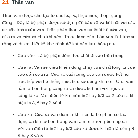
Thân van
Thân van được chế tạo từ các loại vật liệu inox, thép, gang,
đồng…Đây là bộ phận được sử dụng để bảo vệ và kết nối với các
cơ cấu khác của van. Trên phần than van có thiết kế cửa vào,
cửa ra và cửa xả cho khí nén. Trong lòng của thân van là 1 khoản
rỗng và được thiết kế khe rãnh để khí nén lưu thông qua.
Cửa vào: Là bộ phận dòng lưu chất đi vào bên trong.
Cửa ra: Van sẽ điều khiển dòng chảy của chất lỏng từ cửa
vào đến cửa ra. Cửa ra cuối cùng của van được kết nối
trực tiếp với hệ thống mục tiêu sử dụng khí nén. Cửa van
nằm ở bên trong cổng ra và được kết nối với trục van
cùng lò xo. Van điện từ khí nén 5/2 hay 5/3 có 2 cửa ra kí
hiệu là A,B hay 2 và 4.
Cửa xả: Cửa xả van điện từ khí nén là bộ phận có tác
dụng xả khí từ bên trong van ra môi trường bên ngoài.
Với van điện từ 5/2 hay 5/3 cửa xả được kí hiệu là cổng R,
S hay 3 và 5.