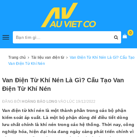
0
Toggle
navigation
Trang chủ
Tài liệu van điện từ
Van Điện Từ Khí Nén Là Gì? Cấu Tạo
Van Điện Từ Khí Nén
Van Điện Từ Khí Nén Là Gì? Cấu Tạo Van
Điện Từ Khí Nén
ĐĂNG BỞI
HOÀNG BẢO LONG
VÀO LÚC 19/12/2022
Van điện từ khí nén là một thành phần trong các bộ phận
kiểm soát áp suất. Là một bộ phận dùng để điều tiết dòng
lưu chất chính là khí nén trong các hệ thống. Thời nay, công
nghiệp hóa, hiện đại hóa đang ngày càng phát triển chính vì