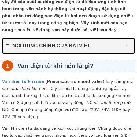
vậy đã sản xuất ra dòng van điện từ để đáp ứng tính linh
hoạt trong vận hành hệ thống khi hoạt động, đặc biệt sẽ
phải nhắc tới dòng van điện từ khí nén được sử dụng nhiều
từ trước tới nay trong công nghiệp. Vậy kính mời các bạn
cùng tìm hiểu về dòng van này dưới bài viết sau đây.
NỘI DUNG CHÍNH CỦA BÀI VIẾT
Van điện từ khí nén là gì?
Van điện từ khí nén
(
Pneumatic solenoid valve
) hay còn gọi là
van đảo chiều khí nén
. Đây là thiết bị dùng để
đóng
ngắt
hay
điều chỉnh hướng đi của khí nén tới các thiết bị sử dụng khí nén.
Van có 2 dạng chính là
van thường đóng
- NC và
van thường mở
NO. Chúng sử dụng dòng điện với điện áp 220V, 24V, 110V hay
12V để hoạt động.
Van khí điện từ đa dạng về kích cỡ, chủng loại. Chúng được chế
tạo từ các chất liệu gang, nhựa, inox, thép với các loại van
5/2
,