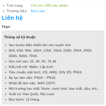
Tình trạng:
Chỉ còn 1063 sản phẩm
Thương hiệu:
Đài Loan
Liên hệ
Tags:
Thông số kỹ thuật:
Van bướm điều khiển khí nén tuyến tính
50A, 65A, 80A, 100A, 125A, 150A, 200A, 250A, 300A,
400A, 500A, 700A
Góc mở van: 25, 40, 50, 75 độ
Kiểu kết nối: Wafer, Lắp bích
Tiêu chuẩn mặt bích: JIS, ANSI, DIN, BS, PN16
Áp lực làm việc: PN10 – PN16
Nhiệt độ làm việc: MAX 220ºC
Môi trường lưu chất: Nước, nước thải, hóa chất, dầu, khí,…
Xuất xứ: Hàn Quốc, Đài Loan
Bảo hành: 12 tháng