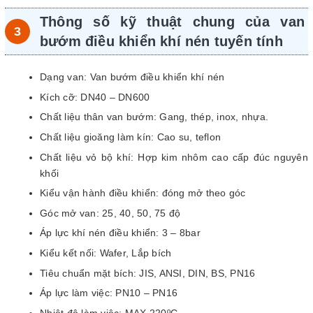
Thông số kỹ thuật chung của van
bướm điều khiển khí nén tuyến tính
Dạng van: Van bướm điều khiển khí nén
Kích cỡ: DN40 – DN600
Chất liệu thân van bướm: Gang, thép, inox, nhựa.
Chất liệu gioăng làm kín: Cao su, teflon
Chất liệu vỏ bộ khí: Hợp kim nhôm cao cấp đúc nguyên
khối
Kiểu vận hành điều khiển: đóng mở theo góc
Góc mở van: 25, 40, 50, 75 độ
Áp lực khí nén điều khiển: 3 – 8bar
Kiểu kết nối: Wafer, Lắp bích
Tiêu chuẩn mặt bích: JIS, ANSI, DIN, BS, PN16
Áp lực làm việc: PN10 – PN16
Nhiệt độ làm việc: MAX 220ºC