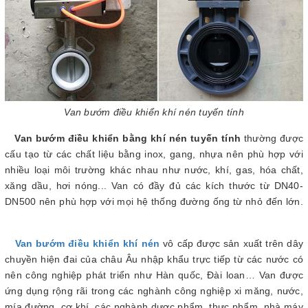
Van bướm điều khiển khí nén tuyến tính
Van bướm điều khiển bằng khí nén tuyến tính
thường được
cấu tạo từ các chất liệu bằng inox, gang, nhựa nên phù hợp với
nhiều loại môi trường khác nhau như nước, khí, gas, hóa chất,
xăng dầu, hơi nóng... Van có đầy đủ các kích thước từ DN40-
DN500 nên phù hợp với mọi hệ thống đường ống từ nhỏ đến lớn.
Van bướm điều khiển khí nén
vô cấp được sản xuất trên dây
chuyền hiện đai của châu Âu nhập khẩu trực tiếp từ các nước có
nên công nghiệp phát triển như Hàn quốc, Đài loan… Van được
ứng dụng rộng rãi trong các nghành công nghiệp xi măng, nước,
mía đường, cơ khí, các nghành dược phẩm, thực phẩm, nhà máy