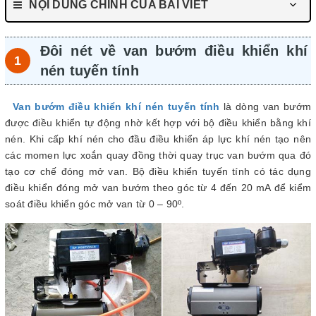
NỘI DUNG CHÍNH CỦA BÀI VIẾT
Đôi nét về van bướm điều khiển khí
nén tuyến tính
Van bướm điều khiển khí nén tuyến tính
là dòng van bướm
được điều khiển tự động nhờ kết hợp với bộ điều khiển bằng khí
nén. Khi cấp khí nén cho đầu điều khiển áp lực khí nén tạo nên
các momen lực xoắn quay đồng thời quay trục van bướm qua đó
tạo cơ chế đóng mở van. Bộ điều khiển tuyến tính có tác dụng
điều khiển đóng mở van bướm theo góc từ 4 đến 20 mA để kiểm
soát điều khiển góc mở van từ 0 – 90º.