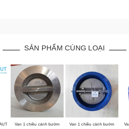
SẢN PHẨM CÙNG LOẠI
 AUT
Van 1 chiều cánh bướm
Van 1 chiều cánh bướm
Va