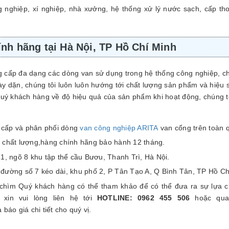
 nghiệp, xí nghiệp, nhà xưởng, hệ thống xử lý nước sạch, cấp th
ính hãng tại Hà Nội, TP Hồ Chí Minh
g cấp đa dạng các dòng van sử dụng trong hệ thống công nghiệp, ch
 dặn, chúng tôi luôn luôn hướng tới chất lượng sản phẩm và hiệu 
Quý khách hàng về độ hiệu quả của sản phẩm khi hoạt động, chúng 
g cấp và phân phối dòng
van công nghiệp ARITA
van cổng trên toàn 
chất lượng,hàng chính hãng bảo hành 12 tháng.
31, ngõ 8 khu tập thể cầu Bươu, Thanh Trì, Hà Nội.
 đường số 7 kéo dài, khu phố 2, P Tân Tạo A, Q Bình Tân, TP Hồ Ch
 chìm Quý khách hàng có thể tham khảo để có thể đưa ra sự lựa 
xin vui lòng liên hệ tới
HOTLINE: 0962 455 506
hoặc qu
 báo giá chi tiết cho quý vị.