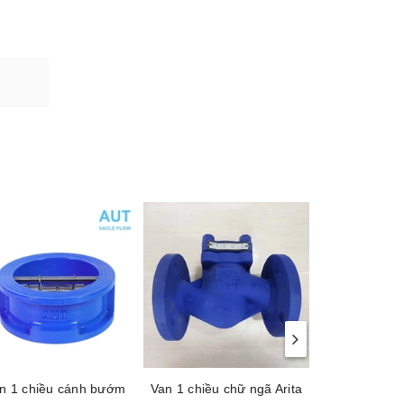
n 1 chiều cánh bướm
Van 1 chiều chữ ngã Arita
Van 1 chiều c