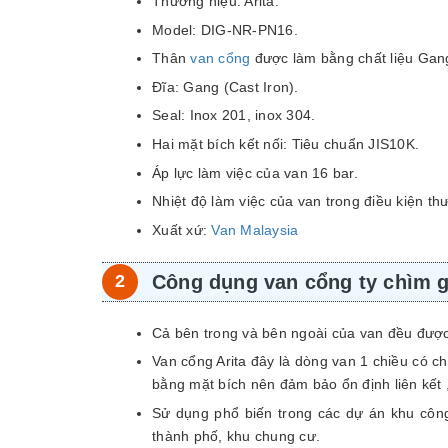
Thương hiệu: Arita.
Model: DIG-NR-PN16.
Thân
van cổng
được làm bằng chất liệu Gan
Đĩa: Gang (Cast Iron).
Seal: Inox 201, inox 304.
Hai mặt bích kết nối: Tiêu chuẩn JIS10K.
Áp lực làm việc của van 16 bar.
Nhiệt độ làm việc của van trong điều kiện t
Xuất xứ:
Van Malaysia
Công dụng van cổng ty chìm 
Cả bên trong và bên ngoài của van đều đượ
Van cổng Arita đây là dòng van 1 chiều có c
bằng mặt bích nên đảm bảo ổn định liên kết
Sử dụng phổ biến trong các dự án khu công
thành phố, khu chung cư.