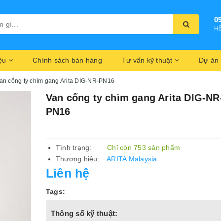
0
Hỗ
iệu
Chính sách bán hàng
Tư vấn kỹ thuật
Dự án
an cổng ty chìm gang Arita DIG-NR-PN16
Van cổng ty chìm gang Arita DIG-NR
PN16
Tình trạng:
Chỉ còn 753 sản phẩm
Thương hiệu:
ARITA Malaysia
Liên hệ
Tags:
Thông số kỹ thuật: