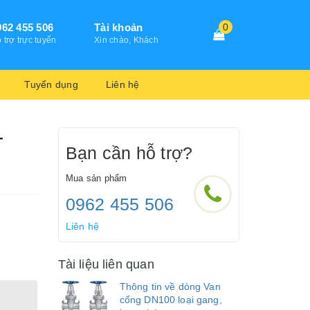
962 455 506
Tài khoản
0
 trợ trực tuyến
Xin chào, Khách
Tuyển dụng
Liên hệ
-
Bạn cần hỗ trợ?
Mua sản phẩm
0962 455 506
Liên hệ
Tài liệu liên quan
Thông tin về dòng Van
cổng DN100 loại gang,