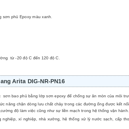
g sơn phủ Epoxy màu xanh.
hường từ -20 độ C đến 120 độ C.
gang Arita DIG-NR-PN16
c sơn bao phủ bằng lớp sơn epoxy để chống sự ăn mòn của môi tr
hức năng chặn dòng lưu chất chảy trong các đường ống được kết nối
 ,cường độ làm việc cũng như sự liền mạch trong hệ thống vận hành.
 nghiệp, xí nghiệp, nhà xưởng, hệ thống xử lý nước sạch, cấp th