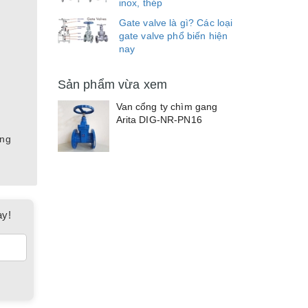
inox, thép
Gate valve là gì? Các loại
gate valve phổ biến hiện
nay
Sản phẩm vừa xem
Van cổng ty chìm gang
Arita DIG-NR-PN16
ống
ay!