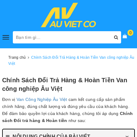
0
Toggle
navigation
Trang chủ
Chính Sách Đổi Trả Hàng & Hoàn Tiền Van công nghiệp Âu
Việt
Chính Sách Đổi Trả Hàng & Hoàn Tiền Van
công nghiệp Âu Việt
Đơn vị
Van Công Nghiệp Âu Việt
cam kết cung cấp sản phẩm
chính hãng, đúng chất lượng và đúng yêu cầu của khách hàng.
Để đảm bảo quyền lợi của khách hàng, chúng tôi áp dụng
Chính
sách Đổi trả hàng & Hoàn tiền
như sau:
NỘI DUNG CHÍNH CỦA BÀI VIẾT