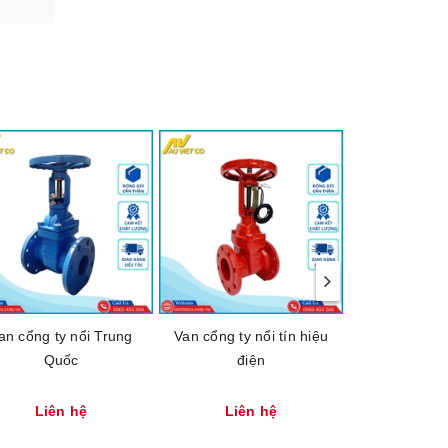
an cổng ty nổi Trung
Van cổng ty nổi tín hiệu
Van cổng ga
Quốc
điện
Liên hệ
Liên hệ
Liên