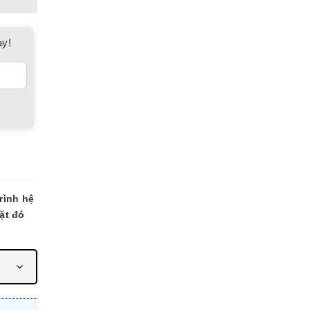
ay!
rình hệ
ặt đó