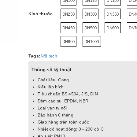
DN100
DN125
DN150
DN2
Kích thước
DN250
DN300
DN350
DN4
DN450
DN500
DN600
DN7
DN800
DN1000
Tags:
Nối bích
Thông số kỹ thuật:
Chất liệu: Gang
Kiểu lắp bích
TIêu chuẩn BS 4504, JIS, DIN
Đệm cao su: EPDM, NBR
Loại van ty nổi
Bảo hành 6 tháng
Giao hàng trên toàn quốc
Nhiệt độ hoạt động: 0 - 200 độ C
Áp suất PN10