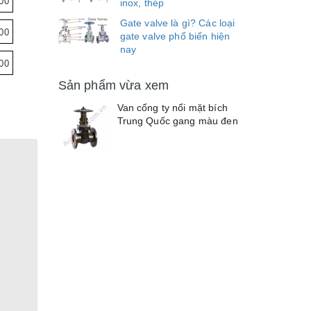
00
inox, thép
Gate valve là gì? Các loại
00
gate valve phổ biến hiện
nay
00
Sản phẩm vừa xem
Van cổng ty nổi mặt bích
Trung Quốc gang màu đen