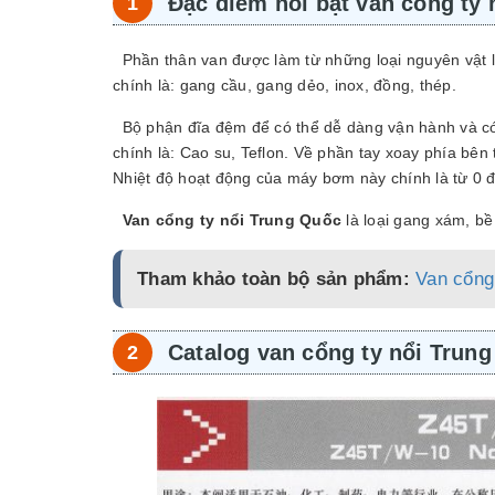
Đặc điểm nổi bật van cổng ty
Phần thân van được làm từ những loại nguyên vật li
chính là: gang cầu, gang dẻo, inox, đồng, thép.
Bộ phận đĩa đệm để có thể dễ dàng vận hành và có đ
chính là: Cao su, Teflon. Về phần tay xoay phía bên 
Nhiệt độ hoạt động của máy bơm này chính là từ 0 
Van cổng ty nổi Trung Quốc
là loại gang xám, b
Tham khảo toàn bộ sản phẩm:
Van cổng
Catalog van cổng ty nổi Trun