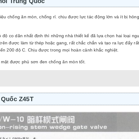
 nổi Trung Quốc
ệu chống ăn mòn, chống rỉ. chịu được lực tác động lớn và ít bị hỏn
ộ co dãn nhất định thì những nhà thiết kế đã lựa chọn hai loại ngu
trên được làm từ thép hoặc gang, rất chắc chắn và tạo ra lực đẩy rất
đến 200 độ C. Chịu được trong mọi hoàn cảnh khắc nghiệt.
ề mặt được phủ sơn đen chống ăn mòn tốt.
g Quốc Z45T