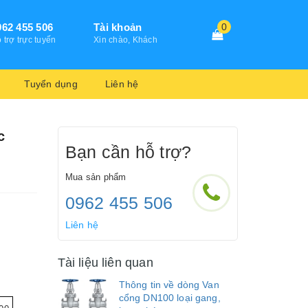
962 455 506
Tài khoản
0
 trợ trực tuyến
Xin chào, Khách
Tuyển dụng
Liên hệ
c
Bạn cần hỗ trợ?
Mua sản phẩm
0962 455 506
Liên hệ
Tài liệu liên quan
Thông tin về dòng Van
cổng DN100 loại gang,