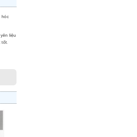
g hóc
yên liệu
 tốt.