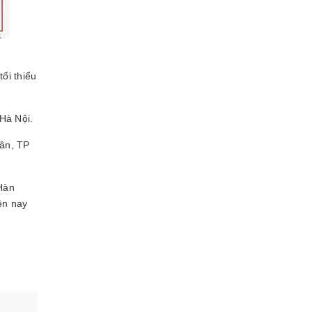
ối thiểu
 Hà Nội.
Tân, TP
Hàn
ện nay