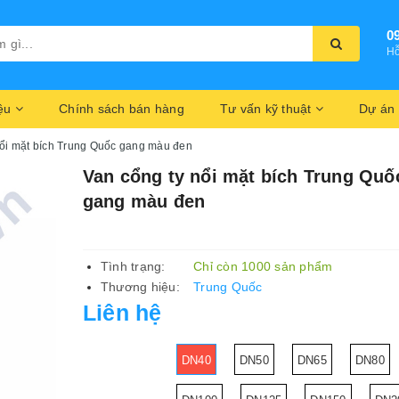
0
Hỗ
iệu
Chính sách bán hàng
Tư vấn kỹ thuật
Dự án
nổi mặt bích Trung Quốc gang màu đen
Van cổng ty nổi mặt bích Trung Quố
gang màu đen
Tình trạng:
Chỉ còn 1000 sản phẩm
Thương hiệu:
Trung Quốc
Liên hệ
DN40
DN50
DN65
DN80