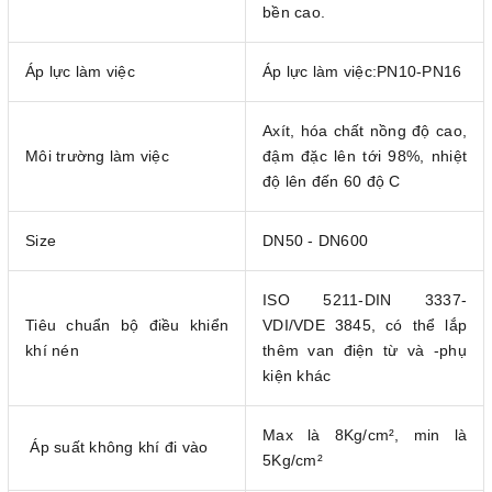
bền cao.
Áp lực làm việc
Áp lực làm việc:PN10-PN16
Axít, hóa chất nồng độ cao,
Môi trường làm việc
đậm đặc lên tới 98%, nhiệt
độ lên đến 60 độ C
Size
DN50 - DN600
ISO 5211-DIN 3337-
Tiêu chuẩn bộ điều khiển
VDI/VDE 3845, có thể lắp
khí nén
thêm van điện từ và -phụ
kiện khác
Max là 8Kg/cm², min là
Áp suất không khí đi vào
5Kg/cm²