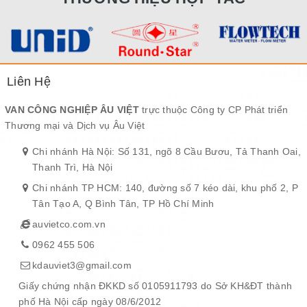
Liên Hệ
VAN CÔNG NGHIỆP ÂU VIỆT
trực thuộc Công ty CP Phát triển
Thương mại và Dịch vụ Âu Việt
Chi nhánh Hà Nội: Số 131, ngõ 8 Cầu Bươu, Tả Thanh Oai,
Thanh Trì, Hà Nội
Chi nhánh TP HCM: 140, đường số 7 kéo dài, khu phố 2, P
Tân Tạo A, Q Bình Tân, TP Hồ Chí Minh
auvietco.com.vn
0962 455 506
kdauviet3@gmail.com
Giấy chứng nhận ĐKKD số 0105911793 do Sở KH&ĐT thành
phố Hà Nội cấp ngày 08/6/2012