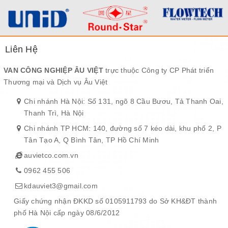
Liên Hệ
VAN CÔNG NGHIỆP ÂU VIỆT
trực thuộc Công ty CP Phát triển
Thương mại và Dịch vụ Âu Việt
Chi nhánh Hà Nội: Số 131, ngõ 8 Cầu Bươu, Tả Thanh Oai,
Thanh Trì, Hà Nội
Chi nhánh TP HCM: 140, đường số 7 kéo dài, khu phố 2, P
Tân Tạo A, Q Bình Tân, TP Hồ Chí Minh
auvietco.com.vn
0962 455 506
kdauviet3@gmail.com
Giấy chứng nhận ĐKKD số 0105911793 do Sở KH&ĐT thành
phố Hà Nội cấp ngày 08/6/2012