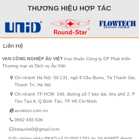
THƯƠNG HIỆU HỢP TÁC
Liên Hệ
VAN CÔNG NGHIỆP ÂU VIỆT
trực thuộc Công ty CP Phát triển
Thương mại và Dịch vụ Âu Việt
Chi nhánh Hà Nội: Số 131, ngõ 8 Cầu Bươu, Tả Thanh Oai,
Thanh Trì, Hà Nội
Chi nhánh TP HCM: 140, đường số 7 kéo dài, khu phố 2, P
Tân Tạo A, Q Bình Tân, TP Hồ Chí Minh
auvietco.com.vn
0962 455 506
kdauviet3@gmail.com
Giấy chứng nhận ĐKKD số 0105911793 do Sở KH&ĐT thành