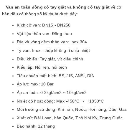
Van an toàn đồng có tay giật
và
không có tay giật
về cơ
bản đều có thông số kỹ thuật dưới đây:
Kích cỡ van: DN15 - DN250
Vật liệu thân van: Đồng thau
Đĩa và vòng đệm thân van: Inox 304
Ty van: Inox - thép không rỉ chịu nhiệt
Điều khiển: Tay giật, vít điều chỉnh
Kiểu lắp: Nối ren, nối bích
Tiêu chuẩn mặt bích: BS, JIS, ANSI, DIN
Áp lực max: 10 Bar
Áp an toàn: 0.2kgf/cm2 ~ 10kgf/cm2
Nhiệt độ hoạt động: Max -450°C ~ +1850°C
Môi trường sử dụng: Khí nén, Nước, Hơi nóng, Dầu, Gas
Xuất xứ: Đài Loan, hàn Quốc, Thỗ Nhĩ Kỳ, Trung Quốc..
Bảo hành: 12 tháng