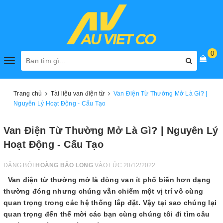
0
Toggle
navigation
Trang chủ
Tài liệu van điện từ
Van Điện Từ Thường Mở Là Gì? |
Nguyên Lý Hoạt Động - Cấu Tạo
Van Điện Từ Thường Mở Là Gì? | Nguyên Lý
Hoạt Động - Cấu Tạo
ĐĂNG BỞI
HOÀNG BẢO LONG
VÀO LÚC 20/12/2022
Van điện từ thường mở là dòng van ít phổ biến hơn dạng
thường đóng nhưng chúng vẫn chiếm một vị trí vô cùng
quan trọng trong các hệ thống lắp đặt. Vậy tại sao chúng lại
quan trọng đến thế mời các bạn cùng chúng tôi đi tìm câu