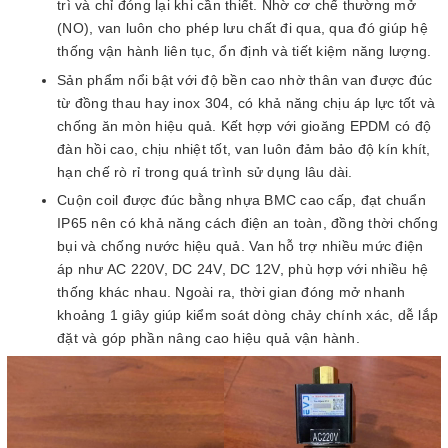
trì và chỉ đóng lại khi cần thiết. Nhờ cơ chế thường mở
(NO), van luôn cho phép lưu chất đi qua, qua đó giúp hệ
thống vận hành liên tục, ổn định và tiết kiệm năng lượng.
Sản phẩm nổi bật với độ bền cao nhờ thân van được đúc
từ đồng thau hay inox 304, có khả năng chịu áp lực tốt và
chống ăn mòn hiệu quả. Kết hợp với gioăng EPDM có độ
đàn hồi cao, chịu nhiệt tốt, van luôn đảm bảo độ kín khít,
hạn chế rò rỉ trong quá trình sử dụng lâu dài.
Cuộn coil được đúc bằng nhựa BMC cao cấp, đạt chuẩn
IP65 nên có khả năng cách điện an toàn, đồng thời chống
bụi và chống nước hiệu quả. Van hỗ trợ nhiều mức điện
áp như AC 220V, DC 24V, DC 12V, phù hợp với nhiều hệ
thống khác nhau. Ngoài ra, thời gian đóng mở nhanh
khoảng 1 giây giúp kiểm soát dòng chảy chính xác, dễ lắp
đặt và góp phần nâng cao hiệu quả vận hành.