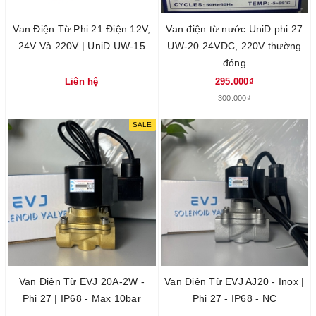
Van Điện Từ Phi 21 Điện 12V,
Van điện từ nước UniD phi 27
24V Và 220V | UniD UW-15
UW-20 24VDC, 220V thường
đóng
Liên hệ
295.000₫
300.000₫
SALE
Van Điện Từ EVJ 20A-2W -
Van Điện Từ EVJ AJ20 - Inox |
Phi 27 | IP68 - Max 10bar
Phi 27 - IP68 - NC