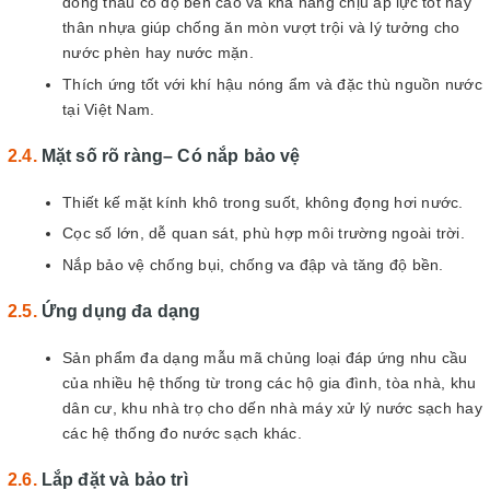
đồng thau có độ bền cao và khả năng chịu áp lực tốt hay
thân nhựa giúp chống ăn mòn vượt trội và lý tưởng cho
nước phèn hay nước mặn.
Thích ứng tốt với khí hậu nóng ẩm và đặc thù nguồn nước
tại Việt Nam.
Mặt số rõ ràng– Có nắp bảo vệ
Thiết kế mặt kính khô trong suốt, không đọng hơi nước.
Cọc số lớn, dễ quan sát, phù hợp môi trường ngoài trời.
Nắp bảo vệ chống bụi, chống va đập và tăng độ bền.
Ứng dụng đa dạng
Sản phẩm đa dạng mẫu mã chủng loại đáp ứng nhu cầu
của nhiều hệ thống từ trong các hộ gia đình, tòa nhà, khu
dân cư, khu nhà trọ cho dến nhà máy xử lý nước sạch hay
các hệ thống đo nước sạch khác.
Lắp đặt và bảo trì