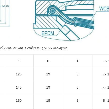
ố kỹ thuật van 1 chiều lá lật ARV Malaysia
K
b
f
n-
125
19
3
4- 
145
19
3
4- 
160
19
3
8- 