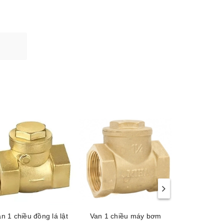
n 1 chiều đồng lá lật
Van 1 chiều máy bơm
Van 1 chiều 