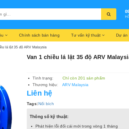
0
Hỗ
iệu
Chính sách bán hàng
Tư vấn kỹ thuật
Dự án
ều lá lật 35 độ ARV Malaysia
Van 1 chiều lá lật 35 độ ARV Malaysi
Tình trạng:
Chỉ còn 201 sản phẩm
Thương hiệu:
ARV Malaysia
Liên hệ
Tags:
Nối bích
Thông số kỹ thuật:
Phát hiện lỗi đổi cái mới trong vòng 1 tháng