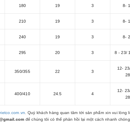
180
19
3
8- 
210
19
3
8- 
240
19
3
8- 
295
20
3
8 - 23/ 
12- 23
350/355
22
3
2
12- 23
400/410
24.5
4
2
vietco.com.vn
. Quý khách hàng quan tâm tới sản phẩm xin vui lòng l
3@gmail.com
để chúng tôi có thể phản hồi lại một cách nhanh chóng