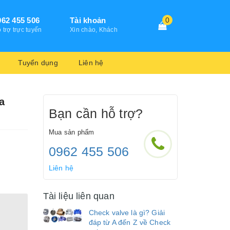
962 455 506
Tài khoản
0
 trợ trực tuyến
Xin chào, Khách
Tuyển dụng
Liên hệ
a
Bạn cần hỗ trợ?
Mua sản phẩm
0962 455 506
Liên hệ
Tài liệu liên quan
Check valve là gì? Giải
đáp từ A đến Z về Check