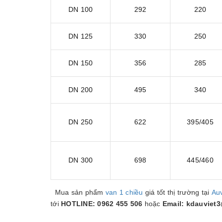
DN 100
292
220
DN 125
330
250
DN 150
356
285
DN 200
495
340
DN 250
622
395/405
DN 300
698
445/460
Mua sản phẩm
van 1 chiều
giá tốt thị trường tại
Au
tới
HOTLINE: 0962 455 506
hoặc
Email: kdauviet