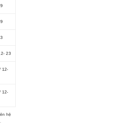
19
19
23
12- 23
/ 12-
8
/ 12-
8
iên hệ
.