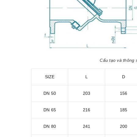
Cấu tạo và thông s
SIZE
L
D
DN 50
203
156
DN 65
216
185
DN 80
241
200