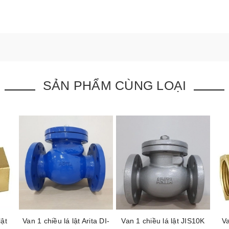
SẢN PHẨM CÙNG LOẠI
lật
Van 1 chiều lá lật Arita DI-
Van 1 chiều lá lật JIS10K
Va