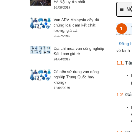
Hà Nội uy tín nhất
16/08/2019
NỘ
Van ARV Malaysia đầy đủ
chủng loại cam kết chất
lượng, giá cả
25/07/2019
Đồng 
Địa chỉ mua van công nghiệp
về kinh 
Đài Loan giá rẻ
24/04/2019
Tă
Có nên sử dụng van công
nghiệp Trung Quốc hay
không?
11/04/2019
Gâ