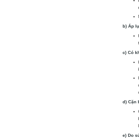
Áp l
Có k
Cặn b
Do s