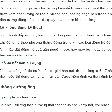
lường được cơ quan nhà nước cấp phép để kiểm tra lại độ chính xác
Các loại đồng hồ giá rẻ, chất lượng kém dễ bị sai số sau một thời g
nước kém chất lượng có thể bị xuống cấp, các bộ phận bên trong nh
hiện tượng đồng hồ đo nước quay nhanh hơn bình thường.
đặt không đúng kỹ thuật
Đồng hồ đo lắp ngược, hướng của dòng nước không trùng với chiều 
Lắp đồng hồ theo phương thẳng đứng trong khi các loại đồng hồ đó 
Vị trí lắp đặt đồng hồ quá gần nguồn nước hay máy bơm gây áp l
đến sai số khi đo lường.
 hồ đã hết hạn sử dụng
Các loại đồng hồ đo nước đều có giới hạn tuổi thọ thường là 5 - 7 nă
nhà nước thì dòng sản phẩm này cần được kiểm định và thay định k
 thống đường ống
g ống bị vỡ hay rò rỉ
Có nhiều trường hợp nước bị thất thoát qua các khớp nối, vòi nước