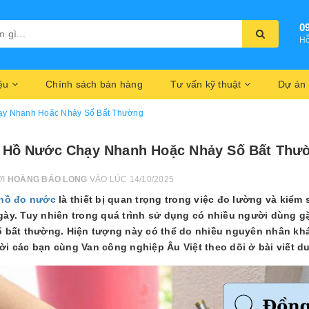
0
Hỗ
iệu
Chính sách bán hàng
Tư vấn kỹ thuật
Dự án
y Nhanh Hoặc Nhảy Số Bất Thường
 Hồ Nước Chạy Nhanh Hoặc Nhảy Số Bất Thư
ỞI
HOÀNG BẢO LONG
VÀO LÚC 14/10/2025
hồ đo nước
là thiết bị quan trọng trong việc đo lường và kiểm 
gày. Tuy nhiên trong quá trình sử dụng có nhiều người dùng 
 bất thường. Hiện tượng này có thể do nhiều nguyên nhân kh
i các bạn cùng Van công nghiệp Âu Việt theo dõi ở bài viết d