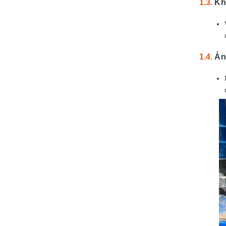
Kh
Ản