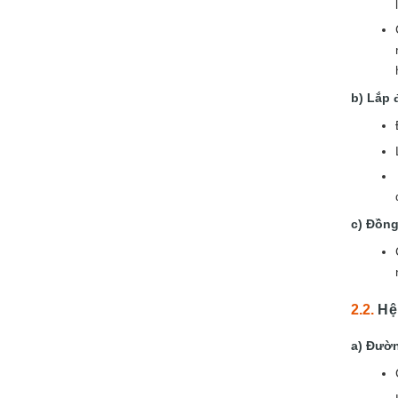
Lắp 
Đồng
Hệ
Đườn