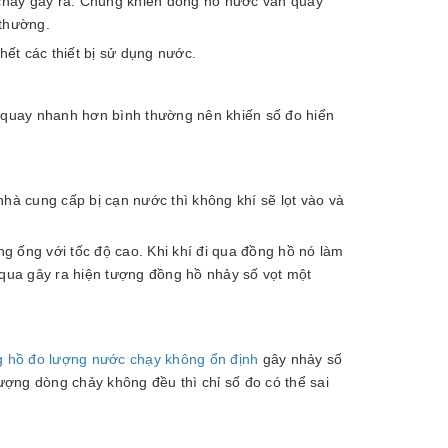
chảy gây ra. Chúng khiến đồng hồ nước vẫn quay
 thường.
hết các thiết bị sử dụng nước.
ẽ quay nhanh hơn bình thường nên khiến số đo hiển
nhà cung cấp bị cạn nước thì không khí sẽ lọt vào và
ng ống với tốc độ cao. Khi khí đi qua đồng hồ nó làm
qua gây ra hiện tượng đồng hồ nhảy số vọt một
 hồ đo lượng nước chạy không ổn định
gây nhảy số
lượng dòng chảy không đều thì chỉ số đo có thể sai