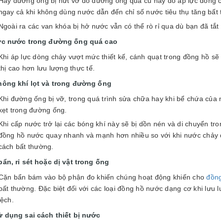
Hay đường ống bị nứt vỡ do đường ống quá cũ hay do áp lực dòng 
ngay cả khi không dùng nước dẫn đến chỉ số nước tiêu thụ tăng bất
Ngoài ra các van khóa bị hở nước vẫn có thể rò rỉ qua dù bạn đã tắt 
ực nước trong đường ống quá cao
Khi áp lực dòng chảy vượt mức thiết kế, cánh quạt trong đồng hồ s
thị cao hơn lưu lượng thực tế.
hông khí lọt và trong đường ống
Khi đường ống bị vỡ, trong quá trình sửa chữa hay khi bể chứa của 
kẹt trong đường ống.
Khi cấp nước trở lại các bóng khí này sẽ bị dồn nén và di chuyển tro
đồng hồ nước quay nhanh và mạnh hơn nhiều so với khi nước chảy 
cách bất thường.
ẩn, rỉ sét hoặc dị vật trong ống
Cặn bẩn bám vào bộ phận đo khiến chúng hoạt động khiến cho
đồng
bất thường. Đặc biệt đối với các loại đồng hồ nước dạng cơ khi lưu 
lệch.
ử dụng sai cách thiết bị nước