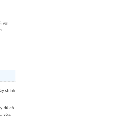
i với
h
ùy chỉnh
y đủ cả
c, vừa