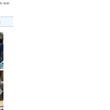
i tính
m