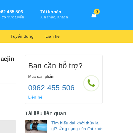
962 455 506
Tài khoản
0
 trợ trực tuyến
Xin chào, Khách
Tuyển dụng
Liên hệ
aejin
Bạn cần hỗ trợ?
Mua sản phẩm
0962 455 506
Liên hệ
Tài liệu liên quan
Tìm hiểu đai khởi thủy là
gì? Ứng dụng của đai khởi