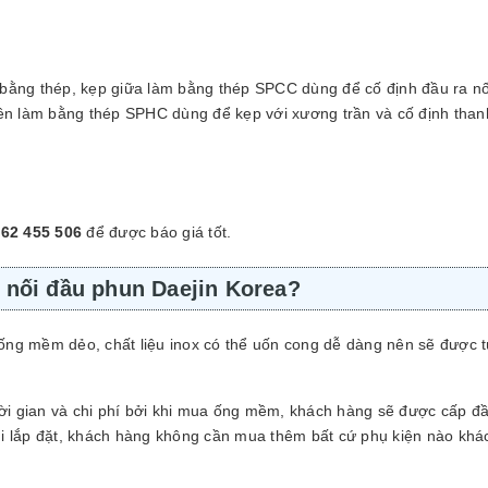
ằng thép, kẹp giữa làm bằng thép SPCC dùng để cố định đầu ra nố
ên làm bằng thép SPHC dùng để kẹp với xương trần và cố định than
62 455 506
để được báo giá tốt.
 nối đầu phun Daejin Korea?
ống mềm dẻo, chất liệu inox có thể uốn cong dễ dàng nên sẽ được t
ời gian và chi phí bởi khi mua ống mềm, khách hàng sẽ được cấp đầ
i lắp đặt, khách hàng không cần mua thêm bất cứ phụ kiện nào khá