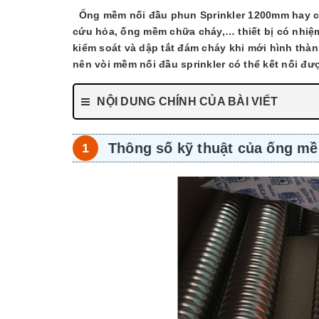
Ống mềm nối đầu phun Sprinkler 1200mm hay c
cứu hỏa, ống mềm chữa cháy,… thiết bị có nhi
kiểm soát và dập tắt đám cháy khi mới hình thà
nên vòi mềm nối đầu sprinkler có thể kết nối đượ
NỘI DUNG CHÍNH CỦA BÀI VIẾT
Thông số kỹ thuật của ống mề