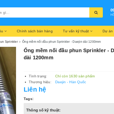
0
Hỗ
iệu
Chính sách bán hàng
Tư vấn kỹ thuật
Dự án
un Sprinkler
Ống mềm nối đầu phun Sprinkler - Daejin dài 1200mm
Ống mềm nối đầu phun Sprinkler - D
dài 1200mm
Tình trạng:
Chỉ còn 1630 sản phẩm
Thương hiệu:
Daejin - Hàn Quốc
Liên hệ
Tags:
Thông số kỹ thuật: