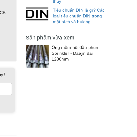
thủy
Tiêu chuẩn DIN là gì? Các
PCB
loại tiêu chuẩn DIN trong
mặt bích và bulong
Sản phẩm vừa xem
Ống mềm nối đầu phun
Sprinkler - Daejin dài
1200mm
ay!