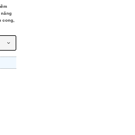
mềm
ả năng
n cong,