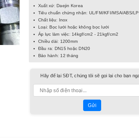
Xuất xứ: Daejin Korea
Tiêu chuẩn chứng nhận: UL/FM/KFI/MSA/ABS/L
Chất liệu: Inox
Loại: Bọc lưới hoặc không bọc lưới
Áp lực làm việc: 14kgf/cm2 - 21kgf/cm2
Chiều dài: 1200mm
Đầu ra: DN15 hoặc DN20
Bảo hành: 12 tháng
Hãy để lại SĐT, chúng tôi sẽ gọi lại cho bạn ng
Gửi