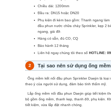
Chiều dài: 1200mm
Đầu ra: DN15 hoặc DN20
Phụ kiện đi kèm bao gồm: Thanh ngang làm b
đầu phun nước chữa cháy Sprinkler, kẹp 2 b
ngang, giá đỡ.
Hàng có sẵn, đủ CO, CQ
Bảo hành 12 tháng
Liên hệ ngay chúng tôi theo số
HOTLINE: 09
Tại sao nên sử dụng ống mềm
Ống mềm kết nối đầu phun Sprinkler Daejin là loại 
theo ý của người sử dụng, đảm bảo tính thẩm mỹ.
Lắp ống mềm nối đầu phun Daejin giúp tiết kiệm th
bộ gồm ống mềm, thanh kẹp, thanh đỡ, phụ kiện. Kh
tiết kiệm, vừa lắp đặt nhanh chóng.