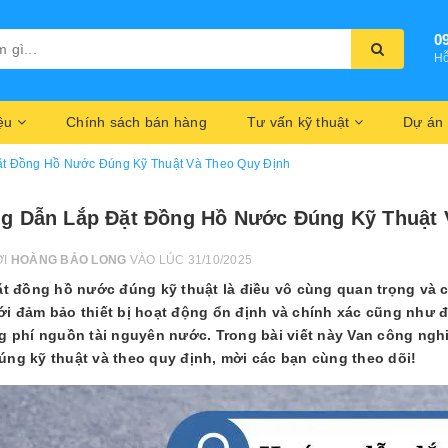
0
Hỗ
iệu
Chính sách bán hàng
Tư vấn kỹ thuật
Dự án
t Đồng Hồ Nước Đúng Kỹ Thuật Và Theo Quy Định
g Dẫn Lắp Đặt Đồng Hồ Nước Đúng Kỹ Thuật 
ỞI
HOÀNG BẢO LONG
VÀO LÚC 31/10/2025
t đồng hồ nước đúng kỹ thuật là điều vô cùng quan trọng và c
i đảm bảo thiết bị hoạt động ổn định và chính xác cũng như đả
g phí nguồn tài nguyên nước. Trong bài viết này Van công ngh
ng kỹ thuật và theo quy định, mời các bạn cùng theo dõi!