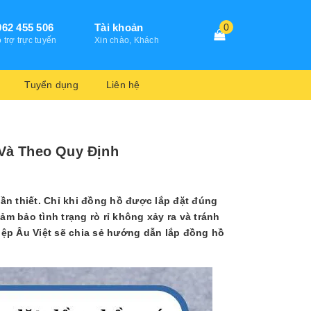
962 455 506
Tài khoản
0
 trợ trực tuyến
Xin chào, Khách
Tuyển dụng
Liên hệ
Và Theo Quy Định
ần thiết. Chỉ khi đồng hồ được lắp đặt đúng
m bảo tình trạng rò rỉ không xảy ra và tránh
iệp Âu Việt sẽ chia sẻ hướng dẫn lắp đồng hồ