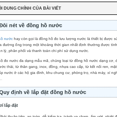
I DUNG CHÍNH CỦA BÀI VIẾT
Đôi nét về đồng hồ nước
hồ nước
hay còn gọi là đồng hồ đo lưu lượng nước là thiết bị được 
a đường ống trong một khoảng thời gian nhất định thường được tính
ản lý, phân phối và thanh toán chi phí sử dụng nước.
 đo nước đa dạng mẫu mã, chủng loại từ đồng hồ nước dạng cơ, đ
ớc thải, từ thân gang, inox, đồng, nhựa cao cấp, từ kết nối ren, mặt
ấp nước ở các hộ gia đình, khu chung cư, phòng trọ, nhà máy, xí n
c…
Quy định về lắp đặt đồng hồ nước
trí lắp đặt
Phải thuận tiện, an toàn, dễ kiểm tra, tránh va chạm, ẩm ướt, nhiệt 