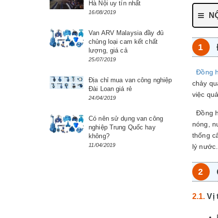
Hà Nội uy tín nhất
16/08/2019
NỘ
Van ARV Malaysia đầy đủ
chủng loại cam kết chất
lượng, giá cả
25/07/2019
Đồng 
Địa chỉ mua van công nghiệp
chảy qu
Đài Loan giá rẻ
việc qu
24/04/2019
Đồng hồ
Có nên sử dụng van công
nóng, nư
nghiệp Trung Quốc hay
thống c
không?
11/04/2019
lý nướ
Vị 