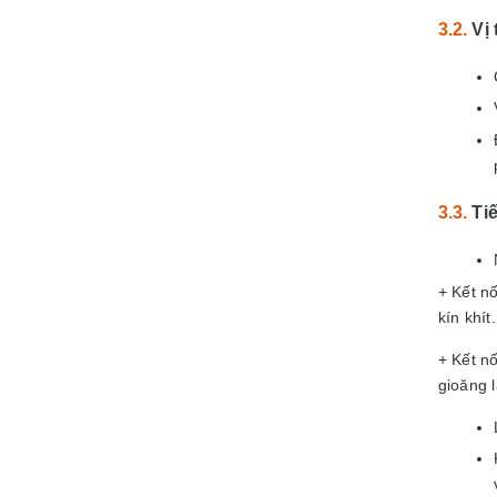
Vị 
Ti
+ Kết n
kín khít
+ Kết n
gioăng l