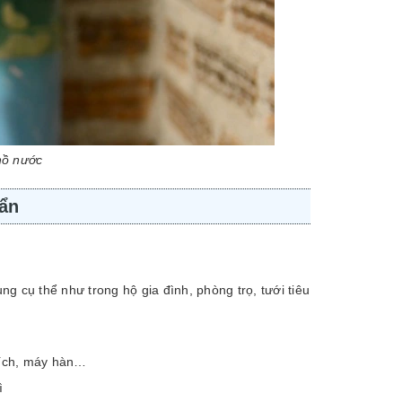
hồ nước
ẩn
g cụ thể như trong hộ gia đình, phòng trọ, tưới tiêu
 bích, máy hàn…
ì