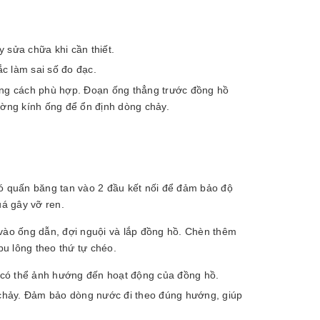
y sửa chữa khi cần thiết.
ắc làm sai số đo đạc.
ng cách phù hợp. Đoạn ống thẳng trước đồng hồ
 đường kính ống để ổn định dòng chảy.
đó quấn băng tan vào 2 đầu kết nối để đảm bảo độ
uá gây vỡ ren.
 vào ống dẫn, đợi nguội và lắp đồng hồ. Chèn thêm
bu lông theo thứ tự chéo.
t có thể ảnh hướng đến hoạt động của đồng hồ.
g chảy. Đảm bảo dòng nước đi theo đúng hướng, giúp