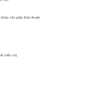
 khác cần giấy thỏa thuận.
ê (nếu có).