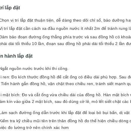
trí lắp đặt
Chọn vị trí lắp đặt thuận tiện, dễ dàng theo dõi chỉ số, bảo dưỡng ha
Vị trí lắp đặt cần cách xa đầu nguồn nước ít nhất 2m để tránh rung l
Đảm bảo đoạn đường ống thẳng phía trước và sau đồng hồ có khoả
phải dài tối thiểu 10 lần, đoạn sau đồng hồ phải dài tối thiểu 2 lần
ến hành lắp đặt
Ngắt nguồn nước trước khi thi công.
ối ren: Đo kích thước đồng hồ để cắt ống có điều dài phù hợp. Sau 
. Tiến hành gắn đồng hồ, vặn chặt theo chiều ren, tránh siết mạnh q
ối mặt bích: Đo và cắt ống vừa chiều dài của đồng hồ. Hàn mặt bích
àm kín vào giữa 2 mặt bích, sau đó dùng cờ lê, mỏ lết siết chặt các 
Làm sạch đường ống dẫn trước khi lắp đặt để loại bỏ bụi bẩn, dị vậ
Kiểm tra kỹ chiều mũi tên trên thân đồng hồ đo thể hiện chiều dòn
việc đo lường trở nên chính xác hơn