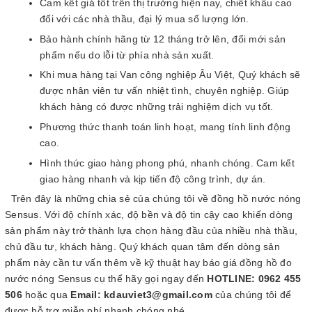
Cam kết giá tốt trên thị trường hiện nay, chiết khấu cao
đối với các nhà thầu, đại lý mua số lượng lớn.
Bảo hành chính hãng từ 12 tháng trở lên, đổi mới sản
phẩm nếu do lỗi từ phía nhà sản xuất.
Khi mua hàng tại Van công nghiệp Âu Việt, Quý khách sẽ
được nhân viên tư vấn nhiệt tình, chuyên nghiệp. Giúp
khách hàng có được những trải nghiệm dịch vụ tốt.
Phương thức thanh toán linh hoạt, mang tính linh động
cao.
Hình thức giao hàng phong phú, nhanh chóng. Cam kết
giao hàng nhanh và kịp tiến độ công trình, dự án.
Trên đây là những chia sẻ của chúng tôi về đồng hồ nước nóng
Sensus. Với độ chính xác, độ bền và độ tin cậy cao khiến dòng
sản phẩm này trở thành lựa chọn hàng đầu của nhiều nhà thầu,
chủ đầu tư, khách hàng. Quý khách quan tâm đến dòng sản
phẩm này cần tư vấn thêm về kỹ thuật hay báo giá đồng hồ đo
nước nóng Sensus cụ thể hãy gọi ngay đến
HOTLINE: 0962 455
506
hoặc qua
Email: kdauviet3@gmail.com
của chúng tôi để
được hỗ trợ miễn phí nhanh chóng nhé.