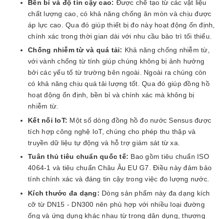
Bền bỉ và độ tin cậy cao:
Được chế tạo từ các vật liệu
chất lượng cao, có khả năng chống ăn mòn và chịu được
áp lực cao. Qua đó giúp thiết bị đo này hoạt động ổn định,
chính xác trong thời gian dài với nhu cầu bảo trì tối thiểu.
Chống nhiễm từ và quá tải:
Khả năng chống nhiễm từ,
với vành chống từ tính giúp chúng không bị ảnh hưởng
bởi các yếu tố từ trường bên ngoài. Ngoài ra chúng còn
có khả năng chịu quá tải lượng tốt. Qua đó giúp đồng hồ
hoạt động ổn định, bền bỉ và chính xác mà không bị
nhiễm từ.
Kết nối IoT:
Một số dòng đồng hồ đo nước Sensus được
tích hợp công nghệ IoT, chúng cho phép thu thập và
truyền dữ liệu tự động và hỗ trợ giám sát từ xa.
Tuân thủ tiêu chuẩn quốc tế:
Bao gồm tiêu chuẩn ISO
4064-1 và tiêu chuẩn Châu Âu EU G7. Điều này đảm bảo
tính chính xác và đáng tin cậy trong việc đo lượng nước.
Kích thước đa dạng:
Dòng sản phẩm này đa dạng kích
cỡ từ DN15 - DN300 nên phù hợp với nhiều loại đường
ống và ứng dụng khác nhau từ trong dân dụng, thương