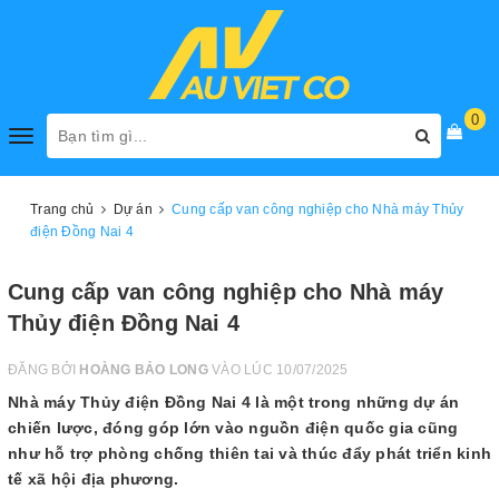
0
Toggle
navigation
Trang chủ
Dự án
Cung cấp van công nghiệp cho Nhà máy Thủy
điện Đồng Nai 4
Cung cấp van công nghiệp cho Nhà máy
Thủy điện Đồng Nai 4
ĐĂNG BỞI
HOÀNG BẢO LONG
VÀO LÚC 10/07/2025
Nhà máy Thủy điện Đồng Nai 4 là một trong những dự án
chiến lược, đóng góp lớn vào nguồn điện quốc gia cũng
như hỗ trợ phòng chống thiên tai và thúc đẩy phát triển kinh
tế xã hội địa phương.